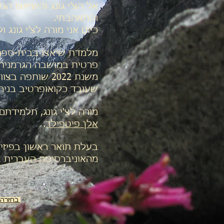
והתאהבתי.
כיום אני מורה לצ׳י גונג 
מלמדת שיאצו בבית-ספר 
פרטית במושבה הגרמנית 
משנת 2022 שותפה
שעובד כקואופרטיב בניה
מורה לצ'י גונג, תלמידת
אלן פיטפילד
.
בעלת תואר ראשון בפיזיקה
מהאוניברסיטה העברית ב
בחזרה לעמוד 