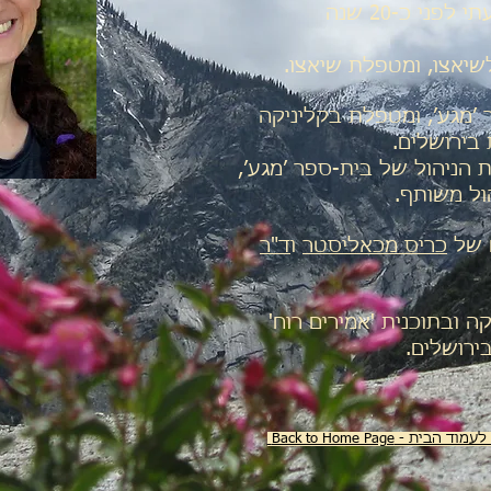
אל הצ׳י גונג והשיאצו הגעתי לפני כ-20 שנה
ולשיאצו, ומטפלת שיאצו.
׳מגע׳, ומטפלת בקליניקה
בירושלים.
 בצוות הניהול של בית-ספר ׳מגע׳,
ול משותף.
ם של
כריס מכאליסטר
ו
ד"ר
 ובתוכנית 'אמירים רוח'
ירושלים.
הבית - Back to Home Page