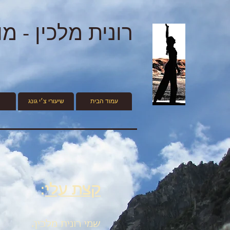
רונית מלכין - מ
עמוד הבית
שיעורי צ׳י גונג
קצת עלי
:
שמי רונית מלכין.