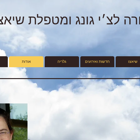
ורה לצ׳י גונג ומטפלת שיאצ
שיאצו
חדשות ואירועים
גלריה
אודות