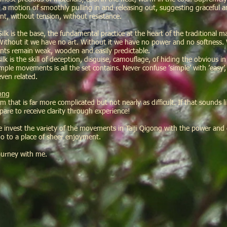
- a motion of smoothly pulling in and releasing out, suggesting graceful 
, without tension, without resistance.
ilk is the base, the fundamental practice at the heart of the traditional mart
ithout it we have no art. Without it we have no power and no softness. 
s remain weak, wooden and easily predictable.
ilk is the skill of deception, disguise, camouflage, of hiding the obvious in 
mple movements is all the set contains. Never confuse ’simple’ with ’easy’
even related.
gong
m that is far more complicated but not nearly as difficult. If that sounds l
pare to receive clarity through experience!
invest the variety of the movements in Taiji Qigong with the power and 
go to a place of sheer enjoyment.
ourney with me.