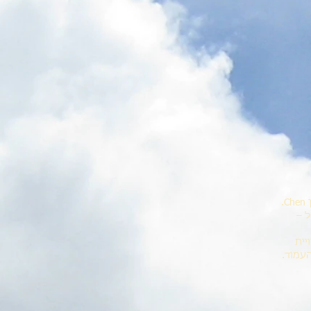
בסדנה נתחיל בתרגול ה- Reeling Silk – טווית המשי – תרגול שעומד בבסיס אמנות הטאי צ'י בסגנון Chen.
 –
יית
עמוד.