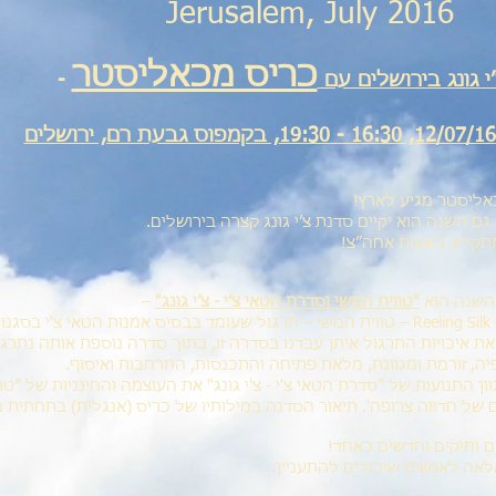
Jerusalem, July 2016
כריס מכאליסטר
י גונג בירושלים עם
-
כאליסטר מגיע לארץ!
ם השנה הוא יקיים סדנת צ׳י גונג קצרה בירושלים.
תקיים בשעות אחה״צ!
השנה הוא
"טווית המשי וסדרת הטאי צ׳י - צ׳י גונג"
–
ת איכויות התרגול איתן עבדנו בסדרה זו, בתוך סדרה נוספת אותה נתרגל
ון התנועות של "סדרת הטאי צ'י - צ'י גונג" את העוצמה והחינניות של ״טוו
 של חדווה צרופה'. תיאור הסדנה במילותיו של כריס (אנגלית) בתחתית ה
ם ותיקים וחדשים כאחד!
אה לאנשים שיכולים להתעניין.