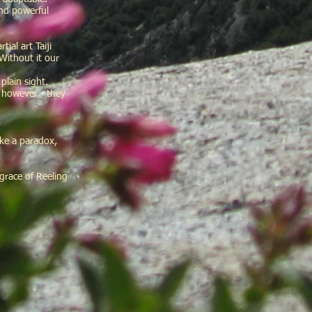
and powerful
ial art Taiji
Without it our
plain sight.
, however - they
ike a paradox,
grace of Reeling