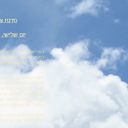
סדנת צ׳
יום שלישי, 12/07/16, 16:30 - 19:30, בקמפוס גבעת רם, ירושלים
כמדי שנה ביולי, כריס מ
כמנהג השנים האחרונות, ג
שימו לב! הסדנה השנה ת
נושא הסדנה הירושלמית 
לאחר מכן נמשיך ונחפש א
Taiji Qigong – סדרה יפהפיה, זורמת ומגוונת, מלאת פתיחה והתכנסות, התרחבות ואיסוף.
'כשאנחנו יוצקים לתוך מגו
המשי", אנו מגיעים למקום
סדנה זו מיועדת למתרגלי
נשמח מאוד אם תעבירו הל