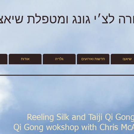
ורה לצ׳י גונג ומטפלת שיאצ
שיאצו
חדשות ואירועים
גלריה
אודות
Reeling Silk and Taiji Qi Gong
Qi Gong wokshop with Chris McA