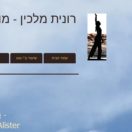
רונית מלכין - מ
עמוד הבית
שיעורי צ׳י גונג
 -
lister