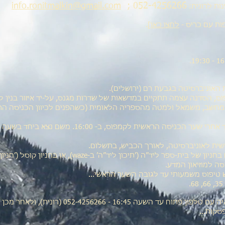
info.ronitmalkin@gmail.com
; 052-4256266
ות לרונית:
ות עם כריס -
לחצו כאן
].
האוניברסיטה בגבעת רם (ירושלים).
ס, הסדנה עצמה תתקיים במדשאות של שדרות מגנס, על-יד איזור בנין לוי
חשב, משמאל ולמטה מהספריה הלאומית (כשהפנים לכיוון הכניסה הר
שית לאוניברסיטה, לאורך הכביש, בתשלום.
ניתן להחנות ללא תשלום בחניון של בית-ספר ליד״ה (׳תיכון ליד״ה׳ ב-waze), או בחניו
ש טיפוס משמעותי עד לגובה השער הראשי...
שימו לב! ביום הסדנה אהיה עם טלפון פתוח עד השעה 16:45 - 052-4256266
סקות...