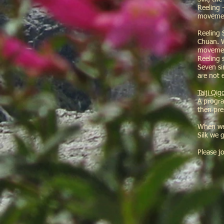
Reeling 
movement
Reeling S
Chuan. W
movement
Reeling s
Seven si
are not 
Taiji Qi
A progra
then pre
When we 
Silk we 
Please j