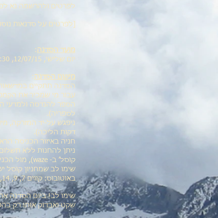
לפרטים ולהרשמה נא לפנ
[לפרטים על סדנאות נוספ
מועד הסדנה
:
יום שלישי, 12/07/15, 16:30 - 19:30.
מיקום הסדנה
:
הסדנה תתקיים במדשאות 
עבור מי שמכיר את הקמפו
הספר להנדסה ולמדעי המ
לספריה).
דקות הליכה).
חניה באיזור הכניסה הרא
קוסל׳ ב- waze), מול הכניסה למוזיאון המדע.
שימו לב שמחניון קוסל י
באוטובוס: קווים 7, 9, 14, 35, 66, 68.
שקט ואבדוק אותו רק בהפ