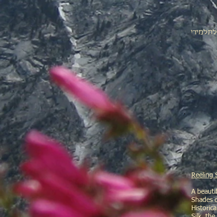
לתלמידי
Reeling S
A beauti
Shades o
Historic
Silk, th