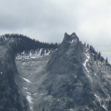
ן ובית
אשית
ניפגש על-יד המזרקה, מיד אחרי שער הכניסה הראשית לקמפוס, ב- 16:00. משם נצא ביחד בשעה 16:15 (כ-3
ן קוסל (׳חניון מרכז
 (רונית), ולאחר מכן הוא יהיה