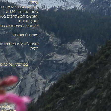
עלות
:
[הערה: נא להביא את התש
עלות הסדנה - 180 ₪
לאנשים המשתתפים בסדנאו
'מגע': 150 ₪
* בנוסף, למשתתפים בסדנה זו תינ
נשמח לראותכם!
באיחולים לסדנאות פוריו
רונית
במילותיו של כריס
ractice.
y adaptable.