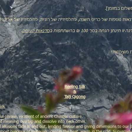
לום במזומן].
ת נוספות של כריס השנה, לתלמידיה של רונית, לתלמידיו של אליקו ו
תן הנחה בסך 100 ₪ בהשתתפות ב
סדנאות העומק
.
ת מוצלחות!
:
Reeling Silk
&
Taiji Qigong
ilk
ful phrase, redolent of ancient Chinese culture.
f meaning overlap and dissolve into each other.
al allusions fade in and out, lending flavour and giving dimensions to our p
e most precious of materials; cool in the heat, warm in the cold. Supremel