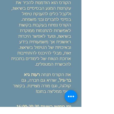
הקורס הוא הזדמנות להכיר את
עקרונות המגע הבסיסיים בשיאצו,
ולקבל כלים להענקת טיפול
בסיסי לחברים ובני משפחה.
הקורס נפתח בעקבות בקשות
לאפשרות להתנסות ממוקדת
בשיאצו, ונועד לאפשר היכרות
ראשונית אך משמעותית בידע
ובאיכויות של הטיפול בשיאצו.
זאת, מבלי להיכנס להתחייבות
ארוכת הטווח של לימודים בתכנית
להכשרת המטפלים.
את הקורס תנחה
רעות גיא
בר-גיל
, שהיא גם חברה, גם
קולגה, וגם מורה מצויינת. בקיצור
- אני ממליצה בחום!
ימי חמישי בשעות 16:00-20:30,
בין התאריכים 05/01/2023 -