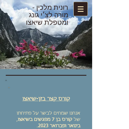
רונית מלכין -
מורה לצ׳י גונג
ומטפלת שיאצו
קורס קצר בזן-שיאצו
אנחנו שמחים לבשר על פתיחתו
של
קורס בן 7 מפגשים בשיאצו
,
בינואר ופברואר 2023
.