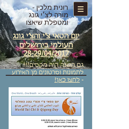
רונית מלכין -
מורה לצ׳י גונג
ומטפלת שיאצו
יום הטאי צ׳י והצ׳י גונג
העולמי בירושלים
28-29/04/2017
גם השנה היה מקסים!!!
לתמונות וסרטונים מן האירוע
-
לחצו כאן!