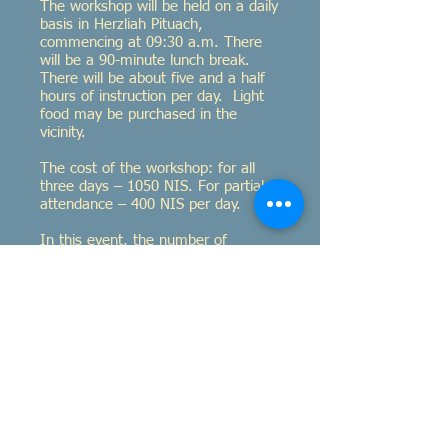
The workshop will be held on a daily
basis in Herzliah Pituach,
commencing at 09:30 a.m. There
will be a 90-minute lunch break.
There will be about five and a half
hours of instruction per day. Light
food may be purchased in the
vicinity.
The cost of the workshop: for all
three days – 1050 NIS. For partial
attendance – 400 NIS per day.
In this event, the number of
attendees is really limited, and
preference will be given to those
who wish to participate in all three
days as well as to those who
participated in Crete. Once your
participation has been confirmed
through me, prepayment of the
entire amount will be required, in
order to ensure attendance.
Please send your request to