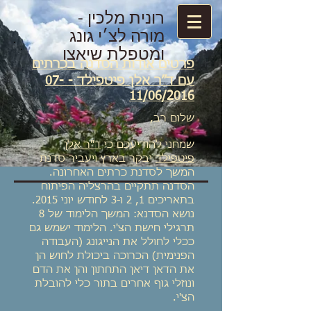
רונית מלכין -
מורה לצ׳י גונג
ומטפלת שיאצו
פרטים אודות הסדנה בכרתים
עם ד״ר אלן פיטפילד - 07-
11/06/2016
שלום רב,
שמחני להודיעכם כי
ד"ר אלן
פיטפילד
יבקר בארץ ויעביר סדנת
המשך לסדנת כרתים האחרונה.
הסדנה תתקיים בהרצליה הפיתוח
בתאריכים 1, 2 ו-3 לחודש יוני 2015.
נושא הסדנא: המשך הלימוד של 8
תרגילי חישת הצ'י. הלימוד ישמש גם
ככלי לחולל את הנייגונג (העבודה
הפנימית) הכרוכה ביכולת לחוש הן
את הדאן דיאן התחתון והן את הדם
ונוזלי גוף אחרים בתור כלי להובלת
הצ'י.