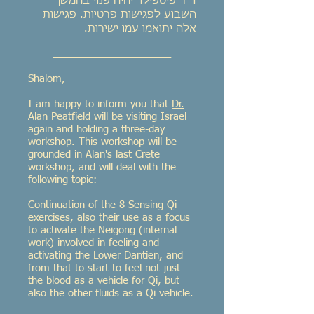
ד"ר פיטפילד יהיה פנוי בהמשך
השבוע לפגישות פרטיות. פגישות
אלה יתואמו עמו ישירות.
_____________________
Shalom,
I am happy to inform you that
Dr.
Alan Peatfield
will be visiting Israel
again and holding a three-day
workshop. This workshop will be
grounded in Alan's last Crete
workshop, and will deal with the
following topic:
Continuation of the 8 Sensing Qi
exercises, also their use as a focus
to activate the Neigong (internal
work) involved in feeling and
activating the Lower Dantien, and
from that to start to feel not just
the blood as a vehicle for Qi, but
also the other fluids as a Qi vehicle.