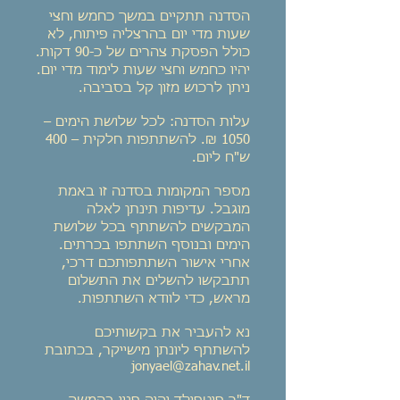
הסדנה תתקיים במשך כחמש וחצי
שעות מדי יום בהרצליה פיתוח, לא
כולל הפסקת צהרים של כ-90 דקות.
יהיו כחמש וחצי שעות לימוד מדי יום.
ניתן לרכוש מזון קל בסביבה.
עלות הסדנה: לכל שלושת הימים –
1050 ₪. להשתתפות חלקית – 400
ש"ח ליום.
מספר המקומות בסדנה זו באמת
מוגבל. עדיפות תינתן לאלה
המבקשים להשתתף בכל שלושת
הימים ובנוסף השתתפו בכרתים.
אחרי אישור השתתפותכם דרכי,
תתבקשו להשלים את התשלום
מראש, כדי לוודא השתתפות.
נא להעביר את בקשותיכם
להשתתף ליונתן מישייקר, בכתובת
jonyael@zahav.net.il