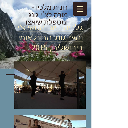
רונית מלכין -
מורה לצ׳י גונג
ומטפלת שיאצו
גלריה - יום הטאי צ׳י
והצ׳י גונג הבינלאומי
בירושלים, 2015